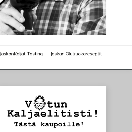
JaskanKaljat Tasting
Jaskan Olutruokareseptit