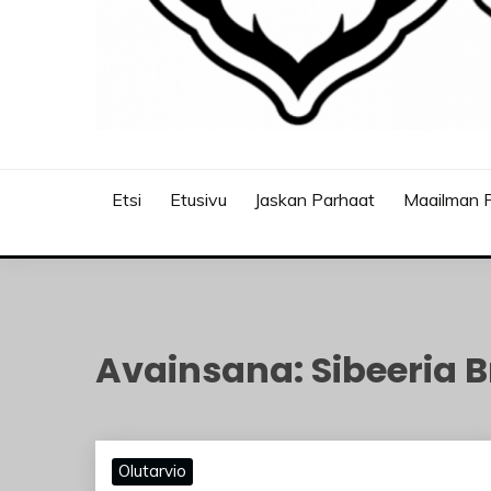
JASKANKALJAT
Etsi
Etusivu
Jaskan Parhaat
Maailman P
Avainsana:
Sibeeria 
Olutarvio