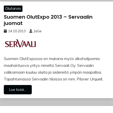
Olutarvio
Suomen OlutExpo 2013 – Servaalin
juomat
14.10.2013
JaGe
Suomen OlutExpossa on mukana myös alkoholijuomia
maahantuova yritys nimeltä Servaali Oy. Servaalin
valikoimaan kuuluu oluita ja siidereitä ympäri maapalloa.
Tapahtumassa Servaalin tiloissa on mm. Pilsner Urquell,
Lue lisää...