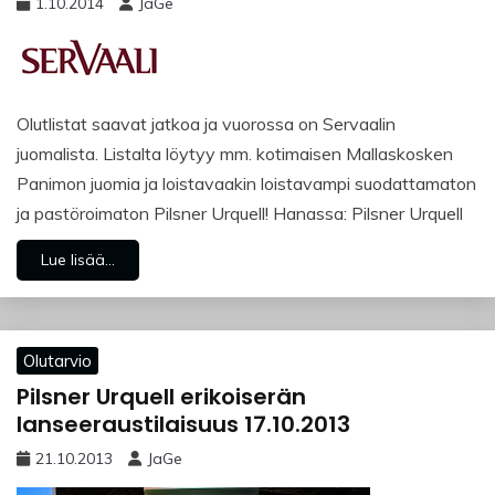
1.10.2014
JaGe
Olutlistat saavat jatkoa ja vuorossa on Servaalin
juomalista. Listalta löytyy mm. kotimaisen Mallaskosken
Panimon juomia ja loistavaakin loistavampi suodattamaton
ja pastöroimaton Pilsner Urquell! Hanassa: Pilsner Urquell
Lue lisää...
Olutarvio
Pilsner Urquell erikoiserän
lanseeraustilaisuus 17.10.2013
21.10.2013
JaGe