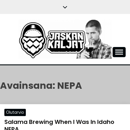
Skip
to
content
JASKANKALJAT
Avainsana:
NEPA
Olutarvio
Salama Brewing When I Was In Idaho
NEPA