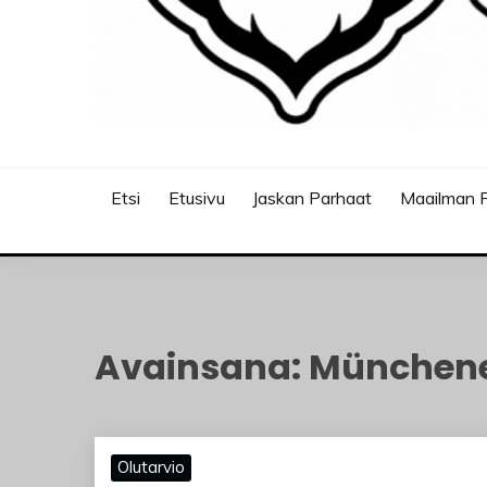
JASKANKALJAT
Etsi
Etusivu
Jaskan Parhaat
Maailman P
Avainsana:
München
Olutarvio