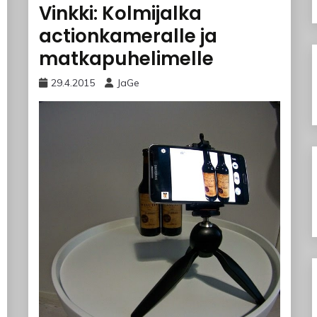
Vinkki: Kolmijalka
actionkameralle ja
matkapuhelimelle
29.4.2015
JaGe