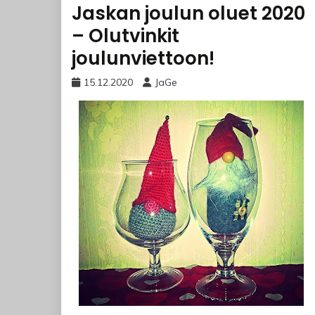
Jaskan joulun oluet 2020
– Olutvinkit
joulunviettoon!
15.12.2020
JaGe