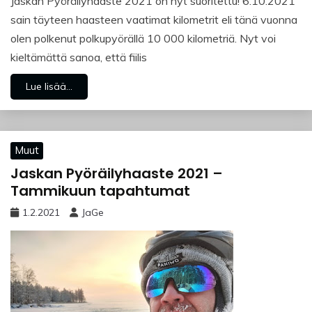
Jaskan Pyöräilyhaaste 2021 on nyt suoritettu! 6.10.2021
sain täyteen haasteen vaatimat kilometrit eli tänä vuonna
olen polkenut polkupyörällä 10 000 kilometriä. Nyt voi
kieltämättä sanoa, että fiilis
Lue lisää...
Muut
Jaskan Pyöräilyhaaste 2021 –
Tammikuun tapahtumat
1.2.2021
JaGe