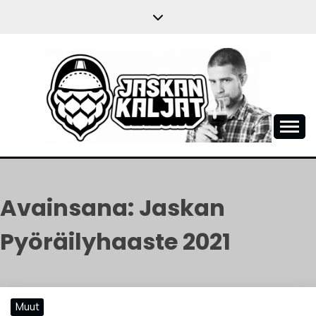
Skip
to
content
JASKANKALJAT
Avainsana:
Jaskan
Pyöräilyhaaste 2021
Muut