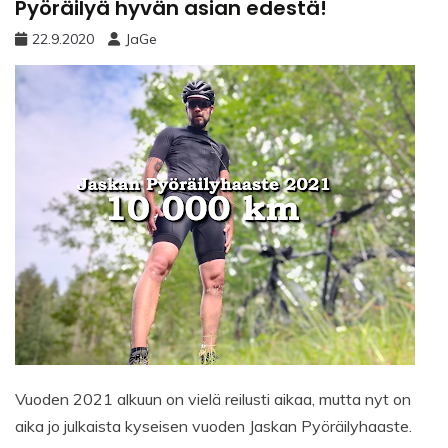
Pyöräilyä hyvän asian edestä!
22.9.2020
JaGe
Vuoden 2021 alkuun on vielä reilusti aikaa, mutta nyt on
aika jo julkaista kyseisen vuoden Jaskan Pyöräilyhaaste.