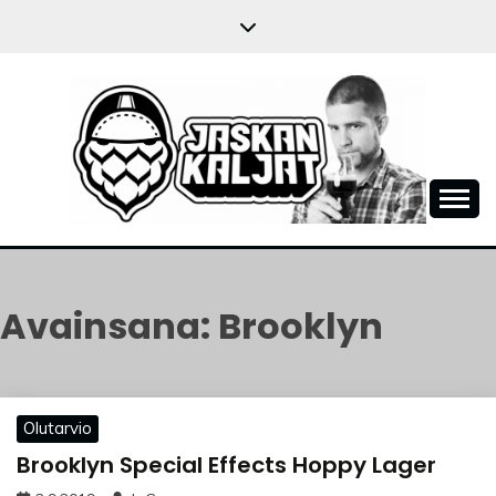
Skip
to
content
JASKANKALJAT
Avainsana:
Brooklyn
Olutarvio
Brooklyn Special Effects Hoppy Lager