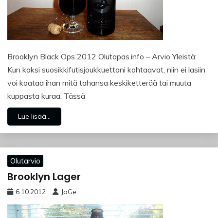
Brooklyn Black Ops 2012 Olutopas.info – Arvio Yleistä:
Kun kaksi suosikkifutisjoukkuettani kohtaavat, niin ei lasiin
voi kaataa ihan mitä tahansa keskiketterää tai muuta
kuppasta kuraa. Tässä
Lue lisää...
Olutarvio
Brooklyn Lager
6.10.2012
JaGe