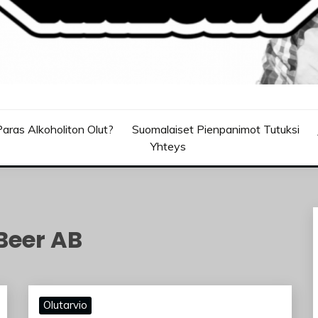
aras Alkoholiton Olut?
Suomalaiset Pienpanimot Tutuksi
Yhteys
 Beer AB
Olutarvio