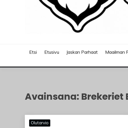
JASKANKALJAT
Etsi
Etusivu
Jaskan Parhaat
Maailman P
Avainsana:
Brekeriet
Olutarvio