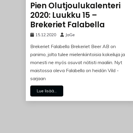
Pien Olutjoulukalenteri
2020: Luukku 15 –
Brekeriet Falabella
15.12.2020
JaGe
Brekeriet Falabella Brekeriet Beer AB on
panimo, jolta tulee mielenkiintoisia kokeiluja ja
monesti ne myös osuvat nätisti maaliin. Nyt
maistossa oleva Falabella on heidän Vild -
sarjaan
Lue lisää...