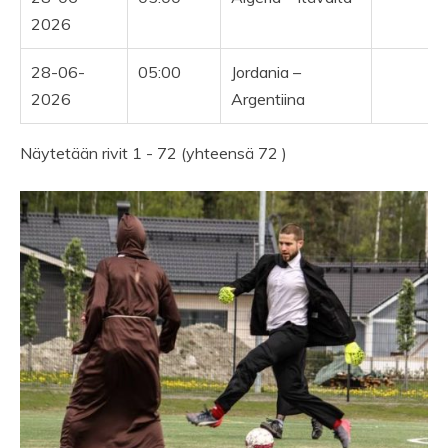
2026
28-06-
05:00
Jordania –
Y
2026
Argentiina
Näytetään rivit 1 - 72 (yhteensä 72 )