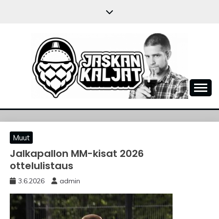
Skip
to
content
JASKANKALJAT
Muut
Jalkapallon MM-kisat 2026
ottelulistaus
3.6.2026
admin