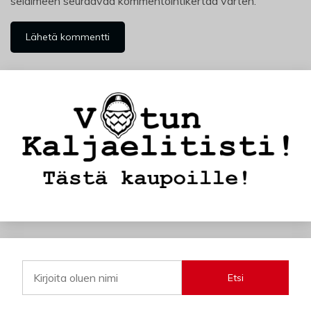
selaimeen seuraavaa kommentointikertaa varten.
Etsi