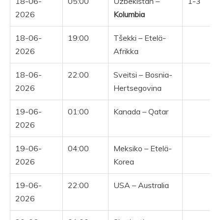
18-06-
05:00
Uzbekistan –
1-3
2026
Kolumbia
18-06-
19:00
Tšekki – Etelä-
Y
2026
Afrikka
18-06-
22:00
Sveitsi – Bosnia-
Y
2026
Hertsegovina
19-06-
01:00
Kanada – Qatar
Y
2026
19-06-
04:00
Meksiko – Etelä-
Y
2026
Korea
19-06-
22:00
USA – Australia
2026