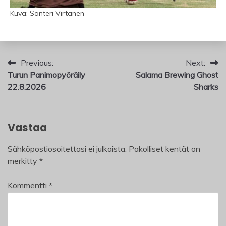
Kuva: Santeri Virtanen
Artikkelien
Previous:
Next:
Turun Panimopyöräily
Salama Brewing Ghost
selaus
22.8.2026
Sharks
Vastaa
Sähköpostiosoitettasi ei julkaista.
Pakolliset kentät on
merkitty
*
Kommentti
*