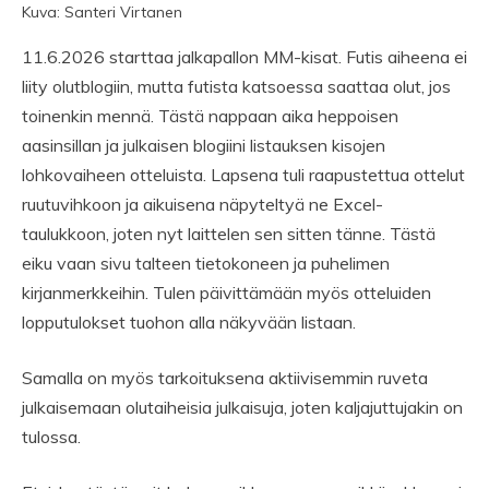
Kuva: Santeri Virtanen
11.6.2026 starttaa jalkapallon MM-kisat. Futis aiheena ei
liity olutblogiin, mutta futista katsoessa saattaa olut, jos
toinenkin mennä. Tästä nappaan aika heppoisen
aasinsillan ja julkaisen blogiini listauksen kisojen
lohkovaiheen otteluista. Lapsena tuli raapustettua ottelut
ruutuvihkoon ja aikuisena näpyteltyä ne Excel-
taulukkoon, joten nyt laittelen sen sitten tänne. Tästä
eiku vaan sivu talteen tietokoneen ja puhelimen
kirjanmerkkeihin. Tulen päivittämään myös otteluiden
lopputulokset tuohon alla näkyvään listaan.
Samalla on myös tarkoituksena aktiivisemmin ruveta
julkaisemaan olutaiheisia julkaisuja, joten kaljajuttujakin on
tulossa.