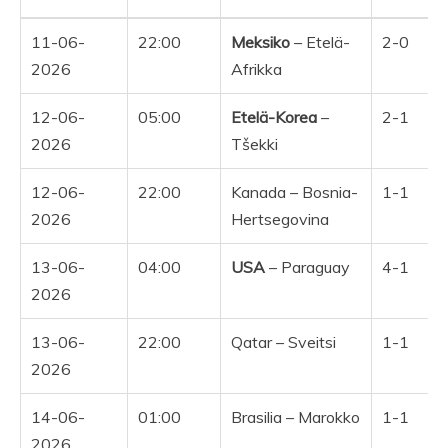
Päivämäärä
Kellonaika
Ottelu
Tulos
11-06-
22:00
Meksiko
– Etelä-
2-0
2026
Afrikka
12-06-
05:00
Etelä-Korea
–
2-1
2026
Tšekki
12-06-
22:00
Kanada – Bosnia-
1-1
Y
2026
Hertsegovina
13-06-
04:00
USA
– Paraguay
4-1
Y
2026
13-06-
22:00
Qatar – Sveitsi
1-1
2026
14-06-
01:00
Brasilia – Marokko
1-1
2026