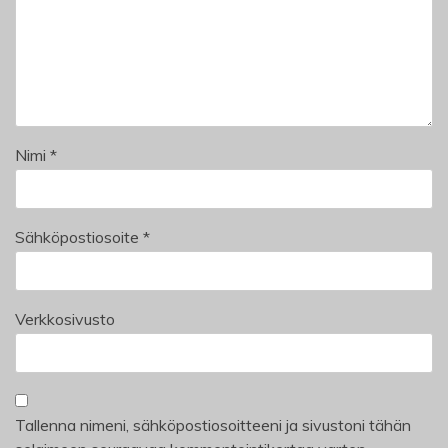
Nimi
*
Sähköpostiosoite
*
Verkkosivusto
Tallenna nimeni, sähköpostiosoitteeni ja sivustoni tähän