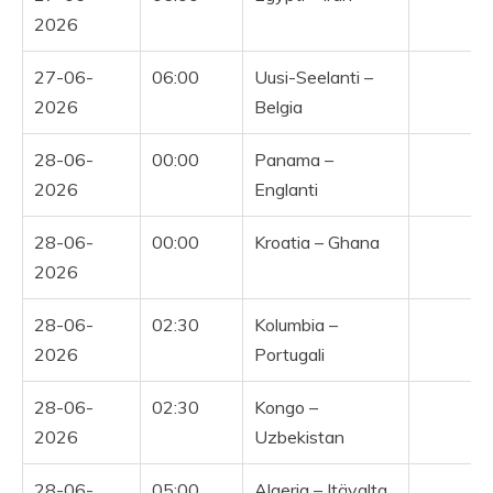
2026
27-06-
06:00
Uusi-Seelanti –
Y
2026
Belgia
28-06-
00:00
Panama –
2026
Englanti
28-06-
00:00
Kroatia – Ghana
2026
28-06-
02:30
Kolumbia –
2026
Portugali
28-06-
02:30
Kongo –
2026
Uzbekistan
28-06-
05:00
Algeria – Itävalta
Y