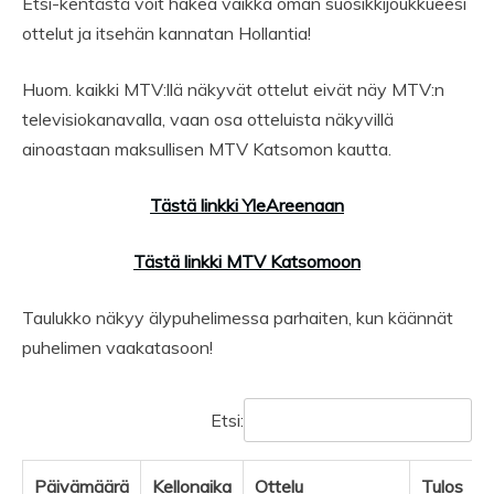
Etsi-kentästä voit hakea vaikka oman suosikkijoukkueesi
ottelut ja itsehän kannatan Hollantia!
Huom. kaikki MTV:llä näkyvät ottelut eivät näy MTV:n
televisiokanavalla, vaan osa otteluista näkyvillä
ainoastaan maksullisen MTV Katsomon kautta.
Tästä linkki YleAreenaan
Tästä linkki MTV Katsomoon
Taulukko näkyy älypuhelimessa parhaiten, kun käännät
puhelimen vaakatasoon!
Etsi:
Päivämäärä
Kellonaika
Ottelu
Tulos