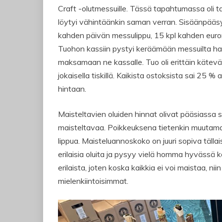
Craft -olutmessuille. Tässä tapahtumassa oli tarj
löytyi vähintäänkin saman verran. Sisäänpääsy
kahden päivän messulippu, 15 kpl kahden euron a
Tuohon kassiin pystyi keräämään messuilta hal
maksamaan ne kassalle. Tuo oli erittäin kätevää
jokaisella tiskillä. Kaikista ostoksista sai 25 
hintaan.
Maisteltavien oluiden hinnat olivat pääsiassa se
maisteltavaa. Poikkeuksena tietenkin muutamat 
lippua. Maisteluannoskoko on juuri sopiva tällaisi
erilaisia oluita ja pysyy vielä homma hyvässä k
erilaista, joten koska kaikkia ei voi maistaa, 
mielenkiintoisimmat.