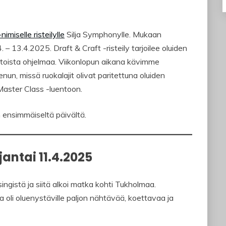
nimiselle risteilylle
Silja Symphonylle. Mukaan
4. – 13.4.2025. Draft & Craft -risteily tarjoilee oluiden
intoista ohjelmaa. Viikonlopun aikana kävimme
un, missä ruokalajit olivat paritettuna oluiden
Master Class -luentoon.
n ensimmäiseltä päivältä.
rjantai 11.4.2025
ngistä ja siitä alkoi matka kohti Tukholmaa.
la oli oluenystäville paljon nähtävää, koettavaa ja