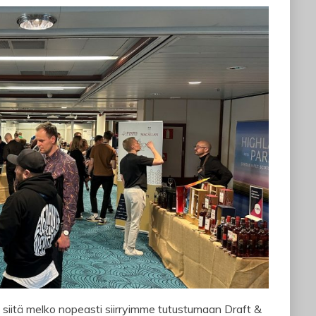
iitä melko nopeasti siirryimme tutustumaan Draft &