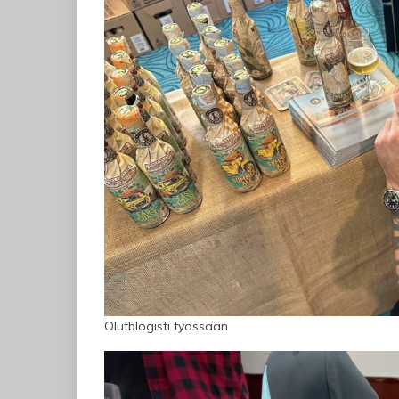
Olutblogisti työssään