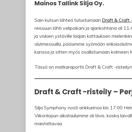
Mainos Tallink Silja Oy.
Sain kutsun lähteä tutustumaan
Draft & Craft -
reissuun lähti velipoikani ja ajankohtana oli 11.
ja viskien ystäville laajan kattauksen mielenki
olutmessuilla, pääsimme syömään erikoisolutmen
kanssa ja sitten myös osallistumaan kolmeen 
Tässä on matkaraportti Draft & Craft -risteily
Draft & Craft -risteily – Pe
Silja Symphony nosti ankkurinsa klo 17.00 Helsi
Viikonlopun aikataulumme oli tiivis, koska laival
maisteltavaa.