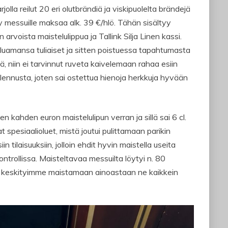
olla reilut 20 eri olutbrändiä ja viskipuolelta brändejä
 messuille maksaa alk. 39 €/hlö. Tähän sisältyy
rvoista maistelulippua ja Tallink Silja Linen kassi.
uamansa tuliaiset ja sitten poistuessa tapahtumasta
, niin ei tarvinnut ruveta kaivelemaan rahaa esiin
% alennusta, joten sai ostettua hienoja herkkuja hyvään
n kahden euron maistelulipun verran ja sillä sai 6 cl.
spesiaalioluet, mistä joutui pulittamaan parikin
in tilaisuuksiin, jolloin ehdit hyvin maistella useita
ontrollissa. Maisteltavaa messuilta löytyi n. 80
niin keskityimme maistamaan ainoastaan ne kaikkein