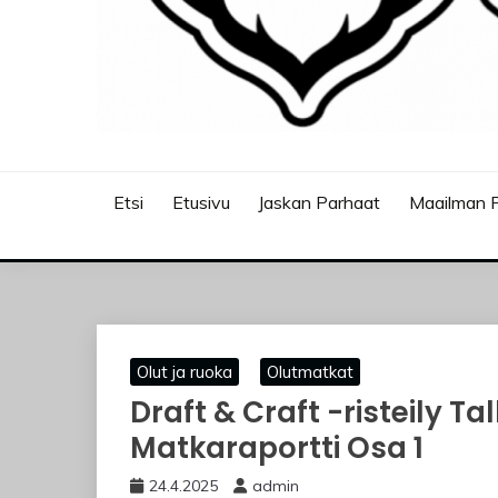
JASKANKALJAT
Etsi
Etusivu
Jaskan Parhaat
Maailman P
Olut ja ruoka
Olutmatkat
Draft & Craft -risteily Tall
Matkaraportti Osa 1
24.4.2025
admin