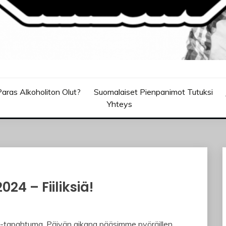
aras Alkoholiton Olut?
Suomalaiset Pienpanimot Tutuksi
Yhteys
4 – Fiiliksiä!
y-tapahtuma. Päivän aikana pääsimme pyöräillen