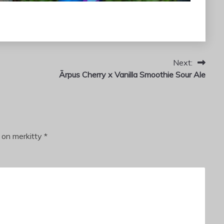
Next:
Ārpus Cherry x Vanilla Smoothie Sour Ale
t on merkitty
*