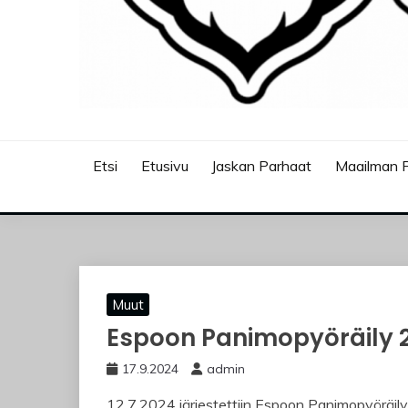
JASKANKALJAT
Etsi
Etusivu
Jaskan Parhaat
Maailman P
Muut
Espoon Panimopyöräily 202
17.9.2024
admin
12.7.2024 järjestettiin Espoon Panimopyöräil