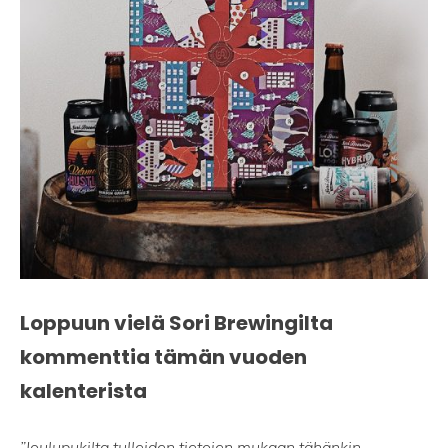
Loppuun vielä Sori Brewingilta
kommenttia tämän vuoden
kalenterista
”Joulupukilta tulleiden tietojen mukaan tähänkin