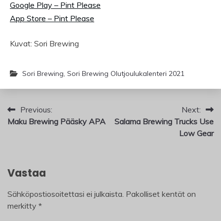
Google Play – Pint Please
App Store – Pint Please
Kuvat: Sori Brewing
Sori Brewing
,
Sori Brewing Olutjoulukalenteri 2021
Artikkelien
Previous:
Next:
Maku Brewing Pääsky APA
Salama Brewing Trucks Use
selaus
Low Gear
Vastaa
Sähköpostiosoitettasi ei julkaista.
Pakolliset kentät on
merkitty
*