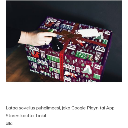
Lataa sovellus puhelimeesi, joko Google Playn tai App
Storen kautta. Linkit
alla.