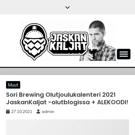
Skip
to
content
JASKANKALJAT
Muut
Sori Brewing Olutjoulukalenteri 2021
JaskanKaljat -olutblogissa + ALEKOODI!
27.10.2021
admin