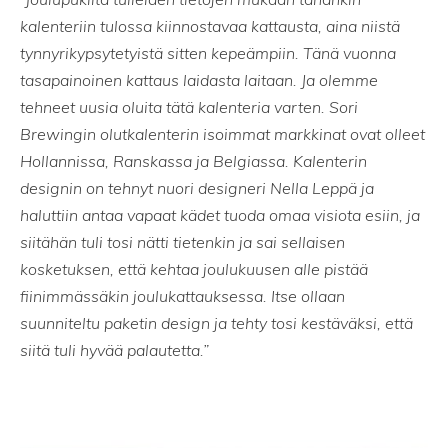
kalenteriin tulossa kiinnostavaa kattausta, aina niistä
tynnyrikypsytetyistä sitten kepeämpiin. Tänä vuonna
tasapainoinen kattaus laidasta laitaan. Ja olemme
tehneet uusia oluita tätä kalenteria varten. Sori
Brewingin olutkalenterin isoimmat markkinat ovat olleet
Hollannissa, Ranskassa ja Belgiassa. Kalenterin
designin on tehnyt nuori designeri Nella Leppä ja
haluttiin antaa vapaat kädet tuoda omaa visiota esiin, ja
siitähän tuli tosi nätti tietenkin ja sai sellaisen
kosketuksen, että kehtaa joulukuusen alle pistää
fiinimmässäkin joulukattauksessa. Itse ollaan
suunniteltu paketin design ja tehty tosi kestäväksi, että
siitä tuli hyvää palautetta.”