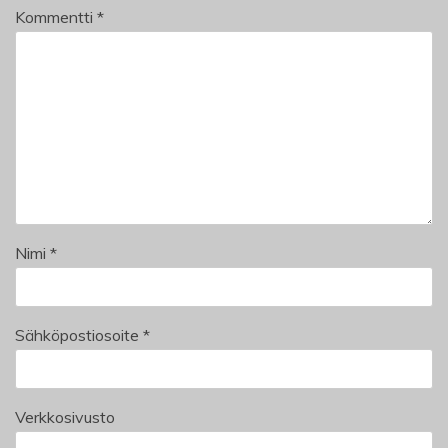
Kommentti
*
Nimi
*
Sähköpostiosoite
*
Verkkosivusto