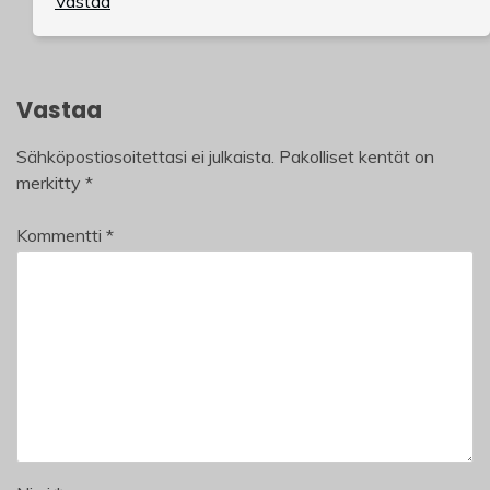
Vastaa
Vastaa
Sähköpostiosoitettasi ei julkaista.
Pakolliset kentät on
merkitty
*
Kommentti
*