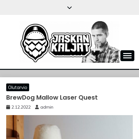
Skip
to
content
JASKANKALJAT
Olutarvio
BrewDog Mallow Laser Quest
2.12.2022
admin