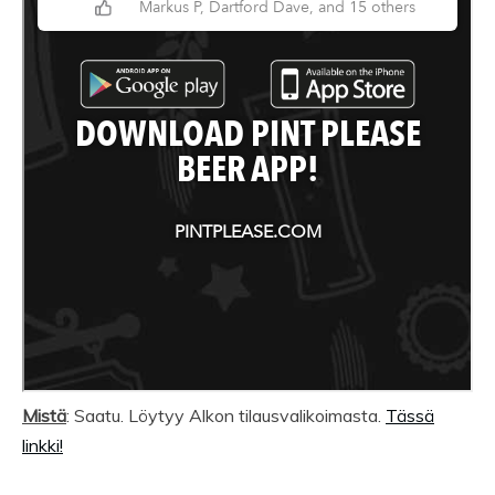
Mistä
: Saatu. Löytyy Alkon tilausvalikoimasta.
Tässä
linkki!