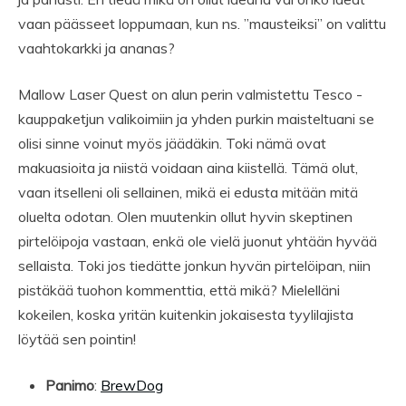
vaan päässeet loppumaan, kun ns. ”mausteiksi” on valittu
vaahtokarkki ja ananas?
Mallow Laser Quest on alun perin valmistettu Tesco -
kauppaketjun valikoimiin ja yhden purkin maisteltuani se
olisi sinne voinut myös jäädäkin. Toki nämä ovat
makuasioita ja niistä voidaan aina kiistellä. Tämä olut,
vaan itselleni oli sellainen, mikä ei edusta mitään mitä
oluelta odotan. Olen muutenkin ollut hyvin skeptinen
pirtelöipoja vastaan, enkä ole vielä juonut yhtään hyvää
sellaista. Toki jos tiedätte jonkun hyvän pirtelöipan, niin
pistäkää tuohon kommenttia, että mikä? Mielelläni
kokeilen, koska yritän kuitenkin jokaisesta tyylilajista
löytää sen pointin!
Panimo
:
BrewDog