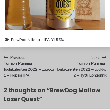
BrewDog
,
Milkshake IPA
,
Yli 5.5%
Artikkelien
Previous:
Next:
Tornion Panimon
Tornion Panimon
selaus
Joulukalenteri 2022 – Luukku
Joulukalenteri 2022 – Luukku
1 – Hopsis IPA
2 – Tytti Longdrink
2 thoughts on “
BrewDog Mallow
Laser Quest
”