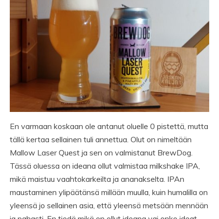
En varmaan koskaan ole antanut oluelle 0 pistettä, mutta
tällä kertaa sellainen tuli annettua. Olut on nimeltään
Mallow Laser Quest ja sen on valmistanut BrewDog.
Tässä oluessa on ideana ollut valmistaa milkshake IPA,
mikä maistuu vaahtokarkeilta ja ananakselta. IPAn
maustaminen ylipäätänsä millään muulla, kuin humalilla on
yleensä jo sellainen asia, että yleensä metsään mennään
ja pahasti. En tiedä mikä on ollut ideana vai onko ideat